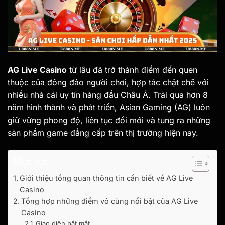
AG Live Casino
từ lâu đã trở thành điểm đến quen
thuộc của đông đảo người chơi, hợp tác chặt chẽ với
nhiều nhà cái uy tín hàng đầu Châu Á. Trải qua hơn 8
năm hình thành và phát triển, Asian Gaming (AG) luôn
giữ vững phong độ, liên tục đổi mới và tung ra những
sản phẩm game đẳng cấp trên thị trường hiện nay.
Mục lục
Giới thiệu tổng quan thông tin cần biết về AG Live
Casino
Tổng hợp những điểm vô cùng nổi bật của AG Live
Casino
Giao diện bắt mắt