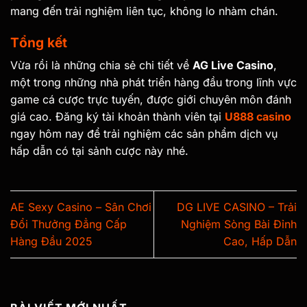
mang đến trải nghiệm liên tục, không lo nhàm chán.
Tổng kết
Vừa rồi là những chia sẻ chi tiết về
AG Live Casino
,
một trong những nhà phát triển hàng đầu trong lĩnh vực
game cá cược trực tuyến, được giới chuyên môn đánh
giá cao. Đăng ký tài khoản thành viên tại
U888 casino
ngay hôm nay để trải nghiệm các sản phẩm dịch vụ
hấp dẫn có tại sảnh cược này nhé.
AE Sexy Casino – Sân Chơi
DG LIVE CASINO – Trải
Đổi Thưởng Đẳng Cấp
Nghiệm Sòng Bài Đỉnh
Hàng Đầu 2025
Cao, Hấp Dẫn