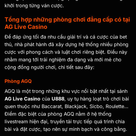
khởi trong từng ván cược.
Tổng hợp những phòng chơi đẳng cấp có tại
AG Live Casino
Để đáp ứng tối đa nhu cầu giải trí và cá cược của bet
thủ, nhà phát hành đã xây dựng hệ thống nhiều phòng
cược với phong cách và luật chơi riêng biệt. Điều này
nhằm mang tới trải nghiệm đa dạng và mới mẻ cho
cộng đồng người chơi, chi tiết sau đây:
Phòng AGQ
AGQ là một trong những khu vực nổi bật nhất tại sảnh
AG Live Casino
của
U888
, uy tụ hàng loạt trò chơi bài
quen thuộc như Baccarat, Blackjack, Sicbo, Roulette…
Điểm đặc biệt của phòng AGQ nằm ở hệ thống
livestream hiện đại, truyền tải trực tiếp quá trình chia
bài và đặt cược, tạo nên sự minh bạch và công bằng.