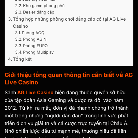
Kho game phong phú
Dealer đẳng cấp
Tổng hợp những phòng chơi đẳng cấp có tại AG Live
Casino
Phòng AGQ
Phòng AGIN
Phòng EURO
Phòng Multiplay
Tổng kết
Giới thiệu tổng quan thông tin cần biết về AG
Live Casino
Sảnh
AG Live Casino
hiện đang thuộc quyền sở hữu
của tập đoàn Asia Gaming và được ra đời vào năm
2012. Từ khi ra mắt, đơn vị đã nhanh chóng trở thành
một trong những “người dẫn đầu” trong lĩnh vực phát
triển dịch vụ giải trí và cá cược trực tuyến tại Châu Á.
Nhờ chiến lược đầu tư mạnh mẽ, thương hiệu đã liên