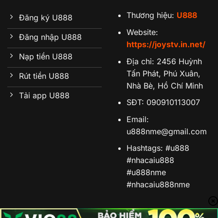
Thương hiệu:
U888
Đăng ký U888
Website:
Đăng nhập U888
https://joystv.in.net/
Nạp tiền U888
Địa chỉ: 2456 Huỳnh
Tấn Phát, Phú Xuân,
Rút tiền U888
Nhà Bè, Hồ Chí Minh
Tải app U888
SĐT: 090910113007
Email:
u888nme@gmail.com
Hashtags:
#u888
#nhacaiu888
#u888nme
#nhacaiu888nme