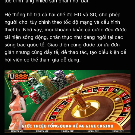
tục trình làng nhiều sản phẩm nổi bật.
Hệ thống hỗ trợ cả hai chế độ HD và SD, cho phép
người chơi tùy chỉnh theo tốc độ mạng và cấu hình
thiết bị. Nhờ vậy, mọi khoảnh khắc cá cược đều được
tái hiện sống động, chân thực như đang ngồi tại các
sòng bạc quốc tế. Giao diện cũng được tối ưu đơn
giản nhưng cũng đầy tế, dễ thao tác, tạo điều kiện để
hội viên có thể tham gia dễ dàng.