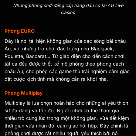
Những phòng chơi đẳng cấp hàng đầu có tại AG Live
Casino
Phòng EURO
Đây là nơi tái hiện không gian của các sòng bài châu
Âu, với những trò chơi đặc trưng như Blackjack,
Roulette, Baccarat… Từ giao diện cho đến cách chơi,
tất cả đều được thiết kế mô phỏng theo phong cách
châu Âu, cho phép các game thủ trải nghiệm cảm giác
đặt cược kịch tính mà không cần ra khỏi nhà.
Phòng Multiplay
Multiplay là lựa chọn hoàn hảo cho những ai yêu thích
sự đa dạng và tốc độ. Người chơi có thể tham gia
nhiều trò cùng lúc trong một không gian, vừa tiết kiệm
thời gian vừa nhân đôi cảm giác hồi hộp. Đây chính là
phòng chơi được rất nhiều người yêu thích bởi nó