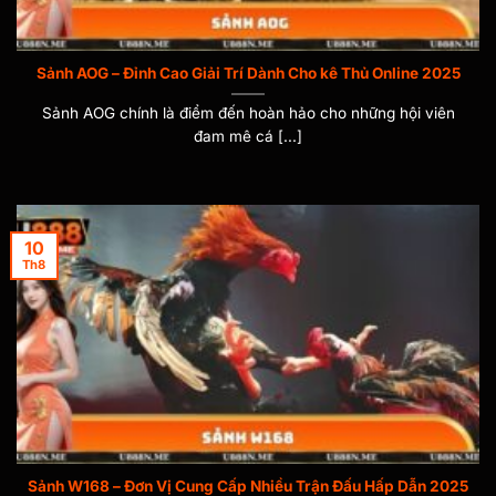
Sảnh AOG – Đỉnh Cao Giải Trí Dành Cho kê Thủ Online 2025
Sảnh AOG chính là điểm đến hoàn hảo cho những hội viên
đam mê cá [...]
10
Th8
Sảnh W168 – Đơn Vị Cung Cấp Nhiều Trận Đấu Hấp Dẫn 2025