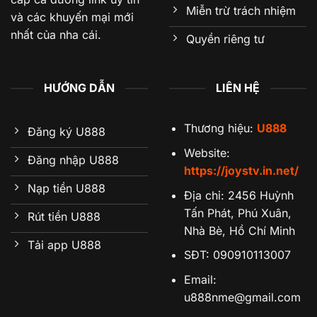
Miễn trừ trách nhiệm
và các khuyến mại mới
nhất của nha cái.
Quyền riêng tư
HƯỚNG DẪN
LIÊN HỆ
Thương hiệu:
U888
Đăng ký U888
Website:
Đăng nhập U888
https://joystv.in.net/
Nạp tiền U888
Địa chỉ: 2456 Huỳnh
Tấn Phát, Phú Xuân,
Rút tiền U888
Nhà Bè, Hồ Chí Minh
Tải app U888
SĐT: 090910113007
Email:
u888nme@gmail.com