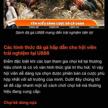
Sảnh đá gà U888 mang đến trải nghiệm tiện lợi
Các hình thức đá gà hấp dẫn cho hội viên
trải nghiệm tại U888
Điểm đặc biệt khi các bạn tham gia chọi kê tại thương
hiệu chính là có vô vàn hình thức giải trí thu hút. Vì vậy
hội viên dễ dàng lựa chọn được phiên bản cá cược phù
hợp nhất với sở trường của mình. Dưới đây chúng tôi
sẽ đề cập nhanh một số cách chơi chọi kê mà thương
hiệu đang cung cấp:
Chọi kê dùng cựa