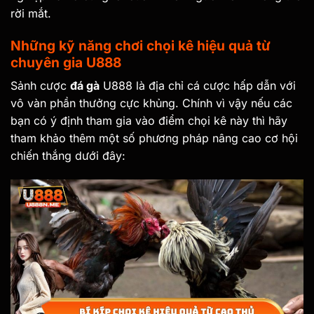
rời mắt.
Những kỹ năng chơi chọi kê hiệu quả từ
chuyên gia U888
Sảnh cược
đá gà
U888 là địa chỉ cá cược hấp dẫn với
vô vàn phần thưởng cực khủng. Chính vì vậy nếu các
bạn có ý định tham gia vào điểm chọi kê này thì hãy
tham khảo thêm một số phương pháp nâng cao cơ hội
chiến thắng dưới đây: