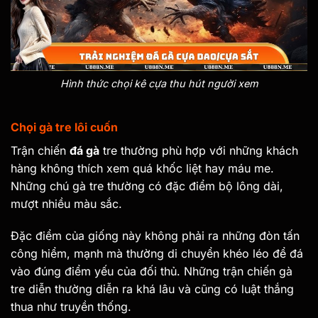
Hình thức chọi kê cựa thu hút người xem
Chọi gà tre lôi cuốn
Trận chiến
đá gà
tre thường phù hợp với những khách
hàng không thích xem quá khốc liệt hay máu me.
Những chú gà tre thường có đặc điểm bộ lông dài,
mượt nhiều màu sắc.
Đặc điểm của giống này không phải ra những đòn tấn
công hiểm, mạnh mà thường di chuyển khéo léo để đá
vào đúng điểm yếu của đối thủ. Những trận chiến gà
tre diễn thường diễn ra khá lâu và cũng có luật thắng
thua như truyền thống.