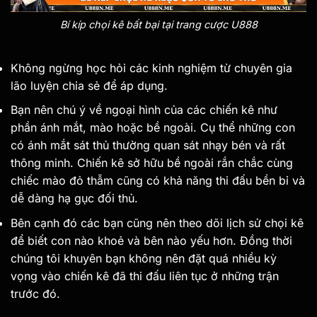
Bí kíp chọi kê bất bại tại trang cược U888
Không ngừng học hỏi các kinh nghiệm từ chuyên gia
lão luyện chia sẻ để áp dụng.
Bạn nên chú ý về ngoại hình của các chiến kê như
phần ánh mắt, mào hoặc bề ngoài. Cụ thể những con
có ánh mắt sát thủ thường quan sát nhạy bén và rất
thông minh. Chiến kê sở hữu bề ngoài rắn chắc cùng
chiếc mào đỏ thẫm cũng có khả năng thi đấu bền bỉ và
dễ dàng hạ gục đối thủ.
Bên cạnh đó các bạn cũng nên theo dõi lịch sử chọi kê
để biết con nào khoẻ và bên nào yếu hơn. Đồng thời
chúng tôi khuyên bạn không nên đặt quá nhiều kỳ
vọng vào chiến kê đã thi đấu liên tục ở những trận
trước đó.