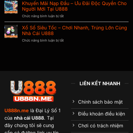
Mãi
Khuyến Mãi Nạp Đầu – Ưu Đãi Độc Quyền Cho
Cơ
Mới
Casino
Hội
Người Mới Tại U888
–
Nhận
Chức năng bình luận bị tắt
ở
Cơ
Thưởng
Khuyến
Hội
Hấp
Mãi
Xổ Số Siêu Tốc – Chơi Nhanh, Trúng Lớn Cùng
Vàng
Dẫn
Nạp
Lên
Nhà Cái U888
Đầu
Đến
Chức năng bình luận bị tắt
ở
–
8888K
Xổ
Ưu
Cho
Số
Đãi
Tân
Siêu
Độc
Thủ
Tốc
Quyền
–
Cho
Chơi
Người
Nhanh,
Mới
Trúng
Tại
LIÊN KẾT NHANH
Lớn
U888
Cùng
Nhà
Chính sách bảo mật
Cái
U888
U888n.me
là Đại Lý Số 1
Điều khoản điều kiện
của
nhà cái U888
. Tại
đây chúng tôi sẽ cung
Chơi có trách nhiệm
cấp cá đường link uy tín