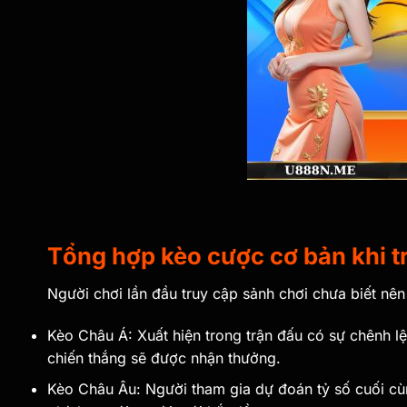
Tổng hợp kèo cược cơ bản khi t
Người chơi lần đầu truy cập sảnh chơi chưa biết nê
Kèo Châu Á: Xuất hiện trong trận đấu có sự chênh lệ
chiến thắng sẽ được nhận thưởng.
Kèo Châu Âu: Người tham gia dự đoán tỷ số cuối cùn