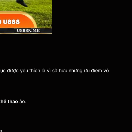
ục được yêu thích là vì sở hữu những ưu điểm vô
.
thể thao
ảo.
.
i.