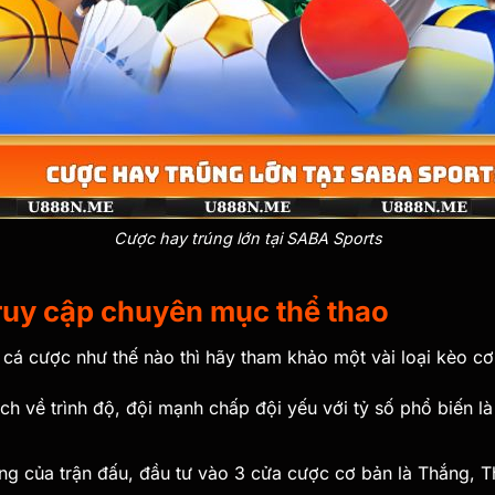
Cược hay trúng lớn tại SABA Sports
ruy cập chuyên mục thể thao
n cá cược như thế nào thì hãy tham khảo một vài loại kèo c
ch về trình độ, đội mạnh chấp đội yếu với tỷ số phổ biến là
g của trận đấu, đầu tư vào 3 cửa cược cơ bản là Thắng, T