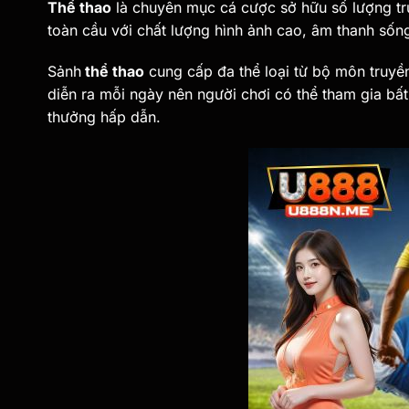
Thể thao
là chuyên mục cá cược sở hữu số lượng tru
toàn cầu với chất lượng hình ảnh cao, âm thanh sống
Sảnh
thể thao
cung cấp đa thể loại từ bộ môn truyền
diễn ra mỗi ngày nên người chơi có thể tham gia bấ
thưởng hấp dẫn.