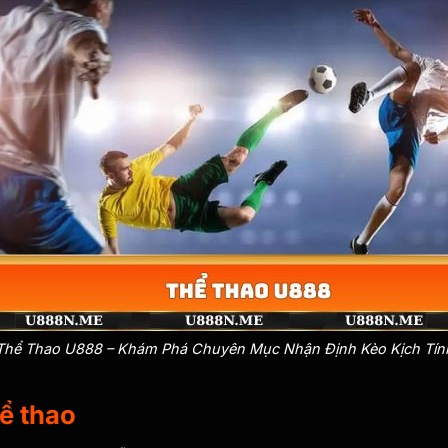
Thể Thao U888 – Khám Phá Chuyên Mục Nhận Định Kèo Kịch Tín
ể thao