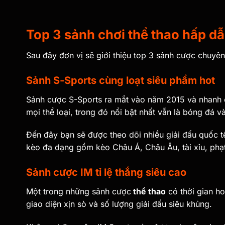
Top 3 sảnh chơi thể thao hấp dẫ
Sau đây đơn vị sẽ giới thiệu top 3 sảnh cược chuyê
Sảnh S-Sports cùng loạt siêu phẩm hot
Sảnh cược S-Sports ra mắt vào năm 2015 và nhanh 
mọi thể loại, trong đó nổi bật nhất vẫn là bóng đá 
Đến đây bạn sẽ được theo dõi nhiều giải đấu quốc t
kèo đa dạng gồm kèo Châu Á, Châu Âu, tài xỉu, phạt
Sảnh cược IM tỉ lệ thắng siêu cao
Một trong những sảnh cược
thể thao
có thời gian ho
giao diện xịn sò và số lượng giải đấu siêu khủng.