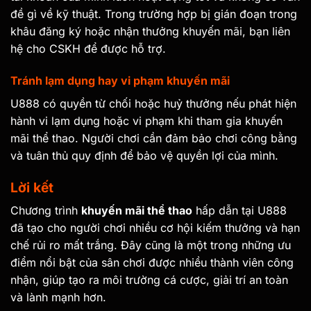
đề gì về kỹ thuật. Trong trường hợp bị gián đoạn trong
khâu đăng ký hoặc nhận thưởng khuyến mãi, bạn liên
hệ cho CSKH để được hỗ trợ.
Tránh lạm dụng hay vi phạm khuyến mãi
U888 có quyền từ chối hoặc huỷ thưởng nếu phát hiện
hành vi lạm dụng hoặc vi phạm khi tham gia khuyến
mãi thể thao. Người chơi cần đảm bảo chơi công bằng
và tuân thủ quy định để bảo vệ quyền lợi của mình.
Lời kết
Chương trình
khuyến mãi thể thao
hấp dẫn tại U888
đã tạo cho người chơi nhiều cơ hội kiếm thưởng và hạn
chế rủi ro mất trắng. Đây cũng là một trong những ưu
điểm nổi bật của sân chơi được nhiều thành viên công
nhận, giúp tạo ra môi trường cá cược, giải trí an toàn
và lành mạnh hơn.