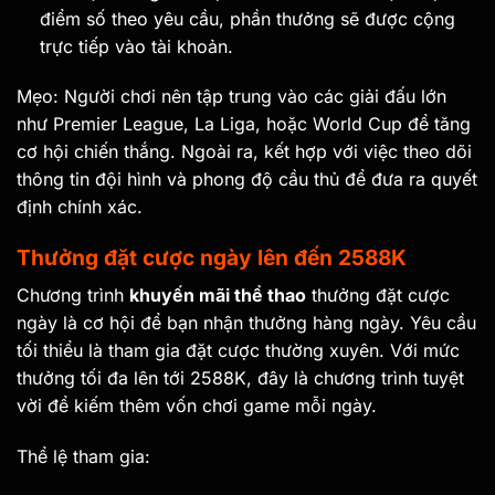
điểm số theo yêu cầu, phần thưởng sẽ được cộng
trực tiếp vào tài khoản.
Mẹo: Người chơi nên tập trung vào các giải đấu lớn
như Premier League, La Liga, hoặc World Cup để tăng
cơ hội chiến thắng. Ngoài ra, kết hợp với việc theo dõi
thông tin đội hình và phong độ cầu thủ để đưa ra quyết
định chính xác.
Thưởng đặt cược ngày lên đến 2588K
Chương trình
khuyến mãi thể thao
thưởng đặt cược
ngày là cơ hội để bạn nhận thưởng hàng ngày. Yêu cầu
tối thiểu là tham gia đặt cược thường xuyên. Với mức
thưởng tối đa lên tới 2588K, đây là chương trình tuyệt
vời để kiếm thêm vốn chơi game mỗi ngày.
Thể lệ tham gia: