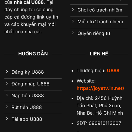
của
nhà cái U888
. Tại
đây chúng tôi sẽ cung
Chơi có trách nhiệm
cấp cá đường link uy tín
Miễn trừ trách nhiệm
và các khuyến mại mới
nhất của nha cái.
Quyền riêng tư
HƯỚNG DẪN
LIÊN HỆ
Thương hiệu:
U888
Đăng ký U888
Website:
Đăng nhập U888
https://joystv.in.net/
Nạp tiền U888
Địa chỉ: 2456 Huỳnh
Tấn Phát, Phú Xuân,
Rút tiền U888
Nhà Bè, Hồ Chí Minh
Tải app U888
SĐT: 090910113007