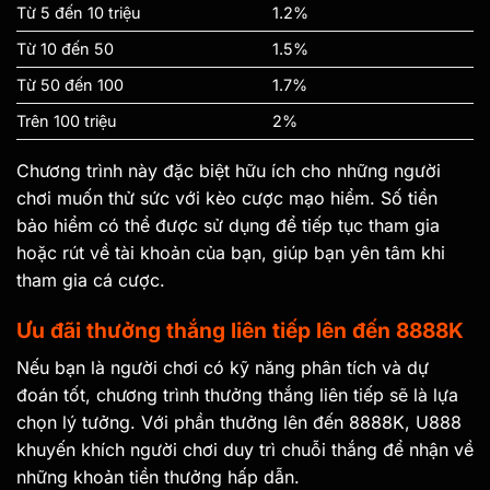
Từ 5 đến 10 triệu
1.2%
Từ 10 đến 50
1.5%
Từ 50 đến 100
1.7%
Trên 100 triệu
2%
Chương trình này đặc biệt hữu ích cho những người
chơi muốn thử sức với kèo cược mạo hiểm. Số tiền
bảo hiểm có thể được sử dụng để tiếp tục tham gia
hoặc rút về tài khoản của bạn, giúp bạn yên tâm khi
tham gia cá cược.
Ưu đãi thưởng thắng liên tiếp lên đến 8888K
Nếu bạn là người chơi có kỹ năng phân tích và dự
đoán tốt, chương trình thưởng thắng liên tiếp sẽ là lựa
chọn lý tưởng. Với phần thưởng lên đến 8888K, U888
khuyến khích người chơi duy trì chuỗi thắng để nhận về
những khoản tiền thưởng hấp dẫn.