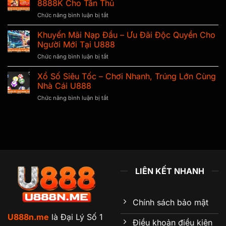
Dẫn
8888K Cho Tân Thủ
Thao
Cho
Chức năng bình luận bị tắt
ở
U888
Người
Khuyến
–
Chơi
Mãi
Khuyến Mãi Nạp Đầu – Ưu Đãi Độc Quyền Cho
Cơ
Mới
Casino
Hội
Người Mới Tại U888
–
Nhận
Chức năng bình luận bị tắt
ở
Cơ
Thưởng
Khuyến
Hội
Hấp
Mãi
Xổ Số Siêu Tốc – Chơi Nhanh, Trúng Lớn Cùng
Vàng
Dẫn
Nạp
Lên
Nhà Cái U888
Đầu
Đến
Chức năng bình luận bị tắt
ở
–
8888K
Xổ
Ưu
Cho
Số
Đãi
Tân
Siêu
Độc
Thủ
Tốc
Quyền
–
Cho
Chơi
Người
Nhanh,
Mới
Trúng
Tại
LIÊN KẾT NHANH
Lớn
U888
Cùng
Nhà
Chính sách bảo mật
Cái
U888
U888n.me
là Đại Lý Số 1
Điều khoản điều kiện