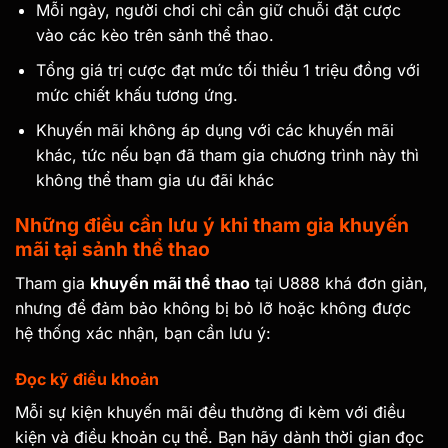
Mỗi ngày, người chơi chỉ cần giữ chuỗi đặt cược
vào các kèo trên sảnh thể thao.
Tổng giá trị cược đạt mức tối thiểu 1 triệu đồng với
mức chiết khấu tương ứng.
Khuyến mãi không áp dụng với các khuyến mãi
khác, tức nếu bạn đã tham gia chương trình này thì
không thể tham gia ưu đãi khác
Những điều cần lưu ý khi tham gia khuyến
mãi tại sảnh thể thao
Tham gia
khuyến mãi thể thao
tại U888 khá đơn giản,
nhưng để đảm bảo không bị bỏ lỡ hoặc không được
hệ thống xác nhận, bạn cần lưu ý:
Đọc kỹ điều khoản
Mỗi sự kiện khuyến mãi đều thường đi kèm với điều
kiện và điều khoản cụ thể. Bạn hãy dành thời gian đọc