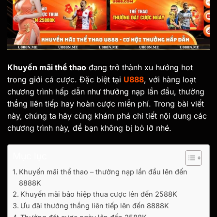
Khuyến mãi thể thao
đang trở thành xu hướng hot
trong giới cá cược. Đặc biệt tại
U888
, với hàng loạt
chương trình hấp dẫn như thưởng nạp lần đầu, thưởng
thắng liên tiếp hay hoàn cược miễn phí. Trong bài viết
này, chúng ta hãy cùng khám phá chi tiết nội dung các
chương trình này, để bạn không bị bỏ lỡ nhé.
Mục lục
Khuyến mãi thể thao – thưởng nạp lần đầu lên đến
8888K
Khuyến mãi bảo hiệp thua cược lên đến 2588K
Ưu đãi thưởng thắng liên tiếp lên đến 8888K