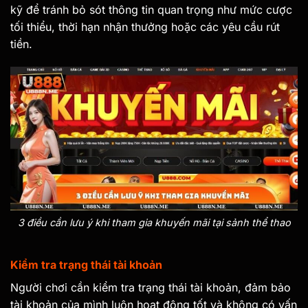
kỹ để tránh bỏ sót thông tin quan trọng như mức cược
tối thiểu, thời hạn nhận thưởng hoặc các yêu cầu rút
tiền.
3 điều cần lưu ý khi tham gia khuyến mãi tại sảnh thể thao
Kiểm tra trạng thái tài khoản
Người chơi cần kiểm tra trạng thái tài khoản, đảm bảo
tài khoản của mình luôn hoạt động tốt và không có vấn