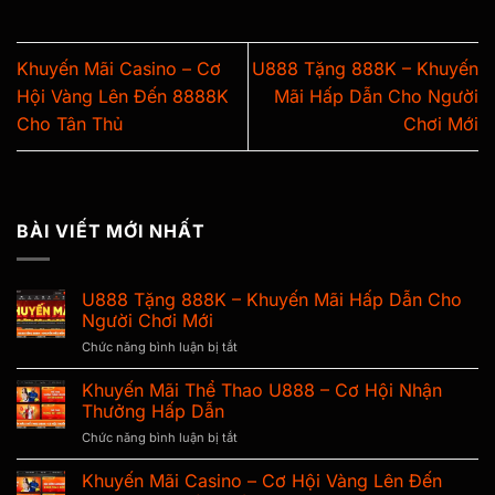
Khuyến Mãi Casino – Cơ
U888 Tặng 888K – Khuyến
Hội Vàng Lên Đến 8888K
Mãi Hấp Dẫn Cho Người
Cho Tân Thủ
Chơi Mới
BÀI VIẾT MỚI NHẤT
U888 Tặng 888K – Khuyến Mãi Hấp Dẫn Cho
Người Chơi Mới
Chức năng bình luận bị tắt
ở
U888
Tặng
Khuyến Mãi Thể Thao U888 – Cơ Hội Nhận
888K
Thưởng Hấp Dẫn
–
Chức năng bình luận bị tắt
ở
Khuyến
Khuyến
Mãi
Mãi
Khuyến Mãi Casino – Cơ Hội Vàng Lên Đến
Hấp
Thể