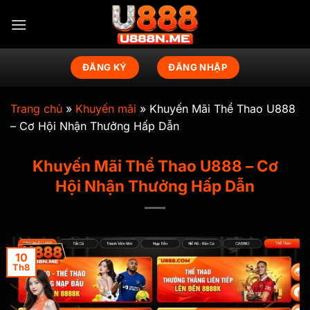
Bỏ
qua
nội
dung
ĐĂNG KÝ
ĐĂNG NHẬP
Trang chủ
»
Khuyến mãi
»
Khuyến Mãi Thể Thao U888
– Cơ Hội Nhận Thưởng Hấp Dẫn
Khuyến Mãi Thể Thao U888 – Cơ
Hội Nhận Thưởng Hấp Dẫn
10
Th8