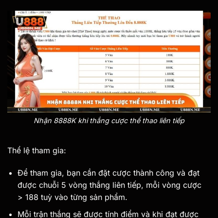
Nhận 8888K khi thắng cược thể thao liên tiếp
Thể lệ tham gia:
Để tham gia, bạn cần đặt cược thành công và đạt
được chuỗi 5 vòng thắng liên tiếp, mỗi vòng cược
> 188 tuỳ vào từng sản phẩm.
Mỗi trận thắng sẽ được tính điểm và khi đạt được